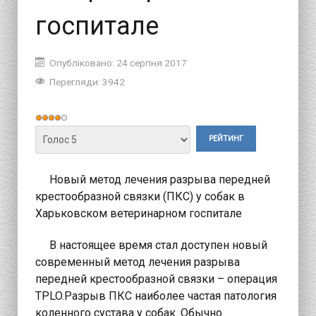
госпитале
Опубліковано: 24 серпня 2017
Перегляди: 3942
Рейтинг
користувача:
Будь
4
/
5
ласка,
поставте
Новый метод лечения разрыва передней
оцінку
крестообразной связки (ПКС) у собак в
Харьковском ветеринарном госпитале
В настоящее время стал доступен новый
современный метод лечения разрыва
передней крестообразной связки – операция
TPLO.Разрыв ПКС наиболее частая патология
коленного сустава у собак. Обычно