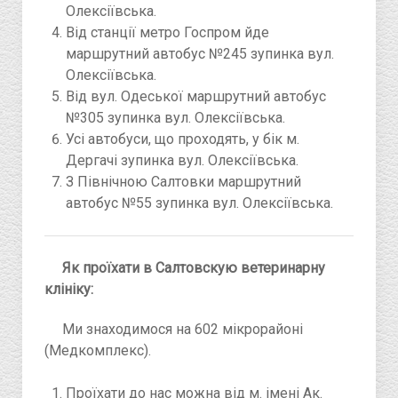
Олексіївська.
Від станції метро Госпром йде
маршрутний автобус №245 зупинка вул.
Олексіївська.
Від вул. Одеської маршрутний автобус
№305 зупинка вул. Олексіївська.
Усі автобуси, що проходять, у бік м.
Дергачі зупинка вул. Олексіївська.
З Північною Салтовки маршрутний
автобус №55 зупинка вул. Олексіївська.
Як проїхати в Салтовскую ветеринарну
клініку:
Ми знаходимося на 602 мікрорайоні
(Медкомплекс).
Проїхати до нас можна від м. імені Ак.