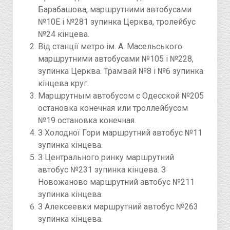
Барабашова, маршрутними автобусами
№10Е і №281 зупинка Церква, тролейбус
№24 кінцева.
Від станції метро ім. А. Масельського
маршрутними автобусами №105 і №228,
зупинка Церква. Трамвай №8 і №6 зупинка
кінцева круг.
Маршрутным автобусом с Одесской №205
остановка конечная или троллейбусом
№19 остановка конечная.
З Холодної Гори маршрутний автобус №11
зупинка кінцева.
З Центрального ринку маршрутний
автобус №231 зупинка кінцева. З
Новожаново маршрутний автобус №211
зупинка кінцева.
З Алексеевки маршрутний автобус №263
зупинка кінцева.