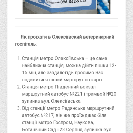
Як проїхати в Олексіївский ветеринарний
госпіталь:
Станція метро Олексіївська – це саме
найближча станція, можна дійти пішки 12-
15 мін, але заздалегідь просимо Вас
подивитися піший маршрут по карті.
Станція метро Південний вокзал
маршрутний автобус №221 і трамвой №20
зупинка вул. Олексіївська.
Від станції метро Радянська маршрутний
автобус №217, він же проїжджає біля
станції метро Госпром, Наукова,
Ботанічний Сад і 23 Серпня, зупинка вул.