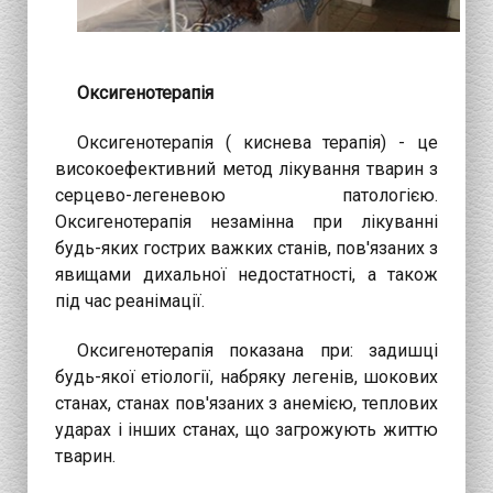
Оксигенотерапія
Оксигенотерапія ( киснева терапія) - це
високоефективний метод лікування тварин з
серцево-легеневою патологією.
Оксигенотерапія незамінна при лікуванні
будь-яких гострих важких станів, пов'язаних з
явищами дихальної недостатності, а також
під час реанімації.
Оксигенотерапія показана при: задишці
будь-якої етіології, набряку легенів, шокових
станах, станах пов'язаних з анемією, теплових
ударах і інших станах, що загрожують життю
тварин.