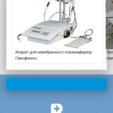
Апарат для мембранного плазмаферезу
Про
Гемофенікс
гем