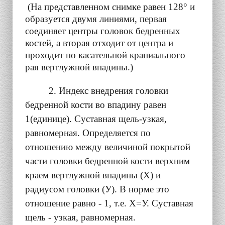
(На представленном снимке равен 128° и
образуется двумя линиями, первая
соединяет центры головок бедренных
костей, а вторая отходит от центра и
проходит по касательной краниального
рая вертлужной впадины.)
2. Индекс внедрения головки
бедренной кости во впадину равен
1(единице). Суставная щель-узкая,
равномерная.
Определяется по
отношению между величиной покрытой
части головки бедренной кости верхним
краем вертлужной впадины (Х) и
радиусом головки (У). В норме это
отношение равно - 1, т.е. Х=У. Суставная
щель - узкая, равномерная.