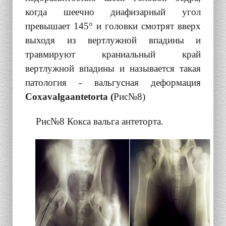
когда шеечно диафизарный угол
превышает 145° и головки смотрят вверх
выходя из вертлужной впадины и
травмируют краниальный край
вертлужной впадины и называется такая
патология - вальгусная деформация
Coxa
valga
antetorta
(
Рис№8)
Рис№8 Кокса вальга антеторта.