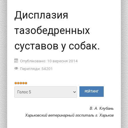
Дисплазия
тазобедренных
суставов у собак.
Опубліковано: 10 вересня 2014
Перегляди: 54201
Рейтинг
користувача:
Будь
5
/
5
ласка,
поставте
В. А. Клубань
оцінку
Харьковский ветеринарный госпиталь г. Харьков