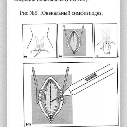
Рис №5. Ювенальный симфизиодез.