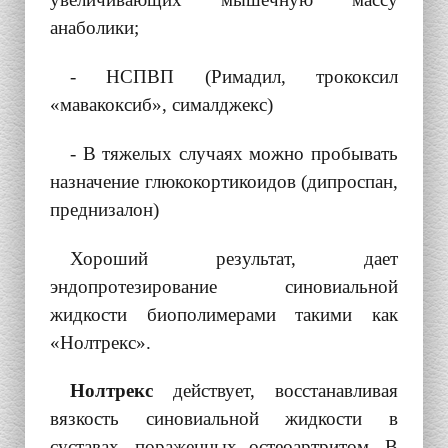
анаболики;
- НСПВП (Римадил, трококсил
«
мавакоксиб
», сималджекс)
- В тяжелых случаях можно пробывать
назначение глюкокортикоидов (дипроспан,
преднизалон)
Хороший результат, дает
эндопротезирование синовиальной
жидкости биополимерами такими как
«Нолтрекс».
Нолтрекс
действует, восстанавливая
вязкость синовиальной жидкости в
суставах, пораженных остеоартритом. В