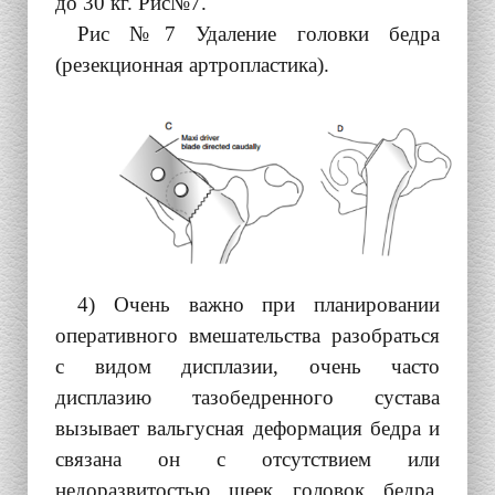
до 30 кг. Рис№7.
Рис №7 Удаление головки бедра
(резекционная артропластика).
4) Очень важно при планировании
оперативного вмешательства разобраться
с видом дисплазии, очень часто
дисплазию тазобедренного сустава
вызывает вальгусная деформация бедра и
связана он с отсутствием или
недоразвитостью шеек головок бедра,