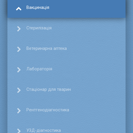
Вакцинація
Стерилізація
Ветеринарна аптека
Лабораторія
Стаціонар для тварин
Рентгенодіагностика
УЗД-діагностика