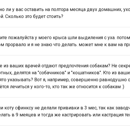
о ли у вас оставить на полтора месяца двух домашних, ухо
й. Сколько это будет стоить?
ите пожалуйста у моего крыса шли выдиления с уха. потом п
м прорвало и я не знаю что делать. может мне к вам на пр
е из ваших врачей отдают предпочтения собакам? Не секр
тных, делятся на "собачников" и "кошатников". Кто из ваши
ято указывать? Вот я, например, совершенно равнодушно о
тся лечиться у кого-то, кто так же относится к собакам :)
ли коту сфинксу не делали прививки в 3 мес, так как завод
елать в 9 меяцев и тогда же кастрировать или кастрация т