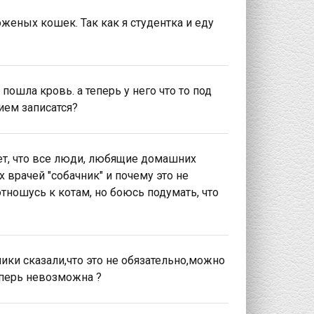
женых кошек. Так как я студентка и еду
ошла кровь. а теперь у него что то под
ием записатся?
ет, что все люди, любящие домашних
х врачей "собачник" и почему это не
тношусь к котам, но боюсь подумать, что
чики сказали,что это не обязательно,можно
еперь невозможна ?