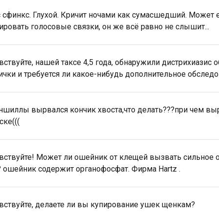
с сфинкс. Глухой. Кричит ночами как сумасшедший. Может 
ировать голосовые связки, он же всё равно не слышит...
вствуйте, нашей таксе 4,5 года, обнаружили дистрихиазис о
ички и требуется ли какое-нибудь дополнительное обслед
ншиллы вырвался кончик хвоста,что делать???при чем вырв
ске(((
вствуйте! Может ли ошейник от клещей вызвать сильное о
 ошейник содержит органофосфат. Фирма Hartz .
вствуйте, делаете ли вы купирование ушек щенкам?