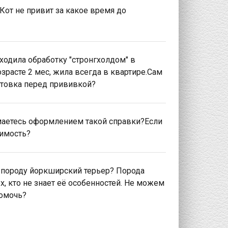
Кот не привит за какое время до
ходила обработку "стронгхолдом" в
зрасте 2 мес, жила всегда в квартире.Сам
отовка перед прививкой?
маетесь оформлением такой справки?Если
оимость?
 породу йоркширский терьер? Порода
ех, кто не знает её особенностей. Не можем
помочь?