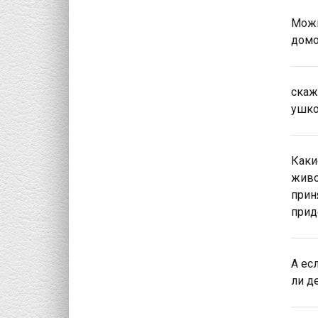
Можн
домо
скаж
ушко
Каки
живо
прин
придё
А ес
ли д