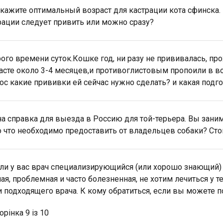
кажите оптимальный возраст для кастрации кота сфинска. 
рации следует привить или можно сразу?
ого времени суток.Кошке год, ни разу не прививалась, про
асте около 3-4 месяцев,и противоглистовым пропоили в во
ос какие прививки ей сейчас нужно сделать? и какая подг
а справка для выезда в Россию для той-терьера. Вы зани
то что необходимо предоставить от владельцев собаки? Ст
 ли у вас врач специализирующийся (или хорошо знающий)
ая, проблемная и часто болезненная, не хотим лечиться у т
и подходящего врача. К кому обратиться, если вы можете 
орінка 9 із 10