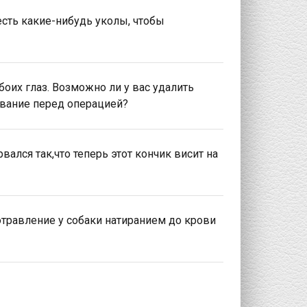
есть какие-нибудь уколы, чтобы
боих глаз. Возможно ли у вас удалить
ование перед операцией?
ался так,что теперь этот кончик висит на
травление у собаки натиранием до крови