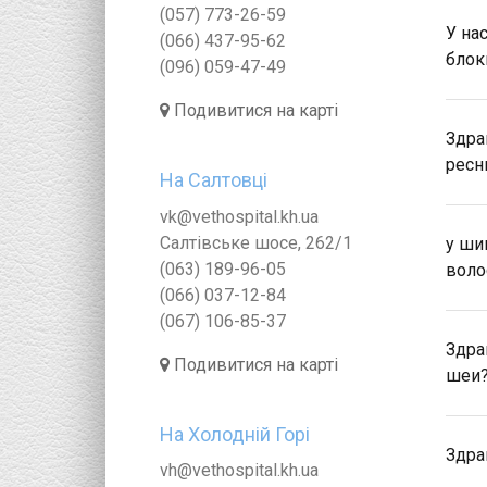
(057) 773-26-59
У на
(066) 437-95-62
блок
(096) 059-47-49
Подивитися на карті
Здра
ресн
На Салтовці
vk@vethospital.kh.ua
Салтівське шосе, 262/1
у ши
(063) 189-96-05
воло
(066) 037-12-84
(067) 106-85-37
Здра
Подивитися на карті
шеи?
На Холодній Горі
Здра
vh@vethospital.kh.ua