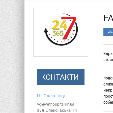
F
ДО
Здра
стои
КОНТАКТИ
подс
слиз
непр
На Олексіївці
прос
соба
vg@vethospital.kh.ua
вул. Олексіївська, 14