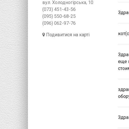
вул. Холодногірська, 10
(073) 451-43-56
Здра
(095) 550-68-25
(096) 062-97-76
кот(
Подивитися на карті
Здра
еще 
стои
здра
обор
Здра