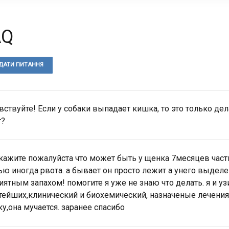
AQ
ДАТИ ПИТАННЯ
вствуйте! Если у собаки выпадает кишка, то это только дел
т?
кажите пожалуйста что может быть у щенка 7месяцев часты
ью иногда рвота. а бывает он просто лежит а унего выделен
иятным запахом! помогите я уже не знаю что делать. я и уз
тейших,клинический и биохемический, назначеные лечения
ку,она мучается. заранее спасибо