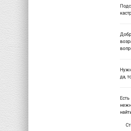
Подс
каст
Добр
возр
вопр
Нужн
да, 
Есть
нежн
найт
Ст