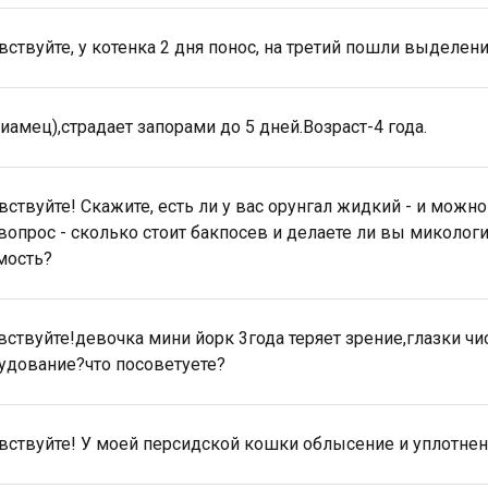
вствуйте, у котенка 2 дня понос, на третий пошли выделени
сиамец),страдает запорами до 5 дней.Возраст-4 года.
вствуйте! Скажите, есть ли у вас орунгал жидкий - и можно
вопрос - сколько стоит бакпосев и делаете ли вы микологи
мость?
вствуйте!девочка мини йорк 3года теряет зрение,глазки чис
удование?что посоветуете?
вствуйте! У моей персидской кошки облысение и уплотнен