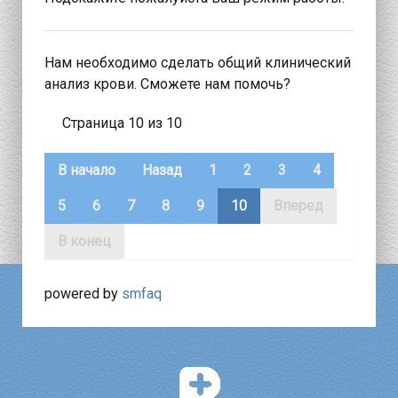
Нам необходимо сделать общий клинический
анализ крови. Сможете нам помочь?
Страница 10 из 10
В начало
Назад
1
2
3
4
5
6
7
8
9
10
Вперед
В конец
powered by
smfaq