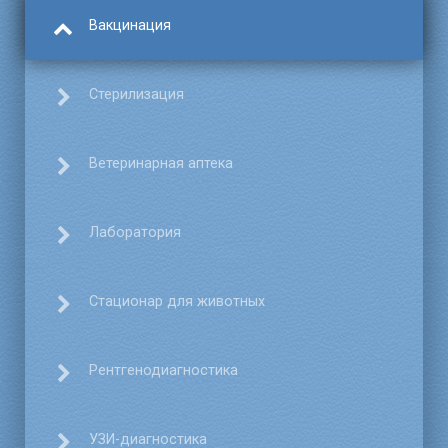
Вакцинация
Стерилизация
Ветеринарная аптека
Лаборатория
Стационар для животных
Рентгенодиагностика
УЗИ-диагностика